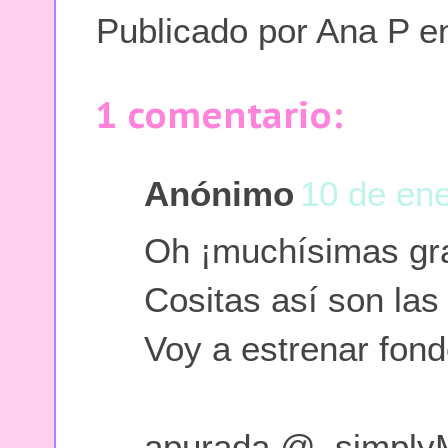
Publicado por
Ana P
e
1 comentario:
Anónimo
10 de ene
Oh ¡muchísimas gra
Cositas así son las 
Voy a estrenar fond
apurada @_simply