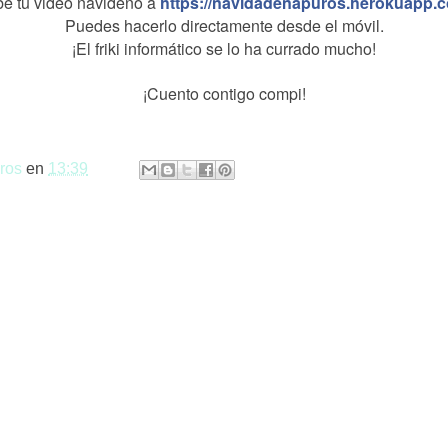
e tu video navideño a
https://navidadenapuros.herokuapp.
Puedes hacerlo directamente desde el móvil.
¡El friki informático se lo ha currado mucho!
¡Cuento contigo compi!
ros
en
13:39