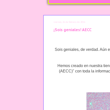
viernes, 26 de febrero de 2016
¡Sois geniales! AECC
Sois geniales, de verdad. Aún
Hemos creado en nuestra tien
(AECC)" con toda la informaci