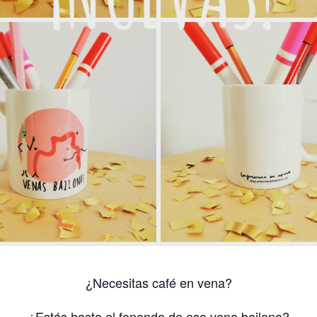
¿Necesitas café en vena?
¿Estás hasta el fonendo de esa vena bailona?