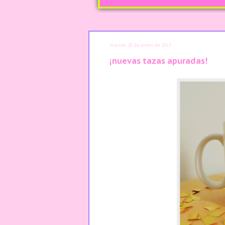
martes, 20 de enero de 2015
¡nuevas tazas apuradas!