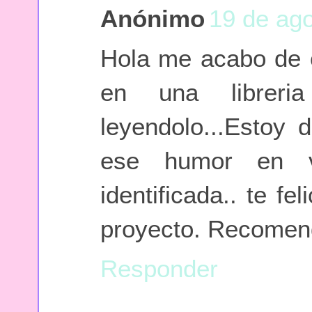
Anónimo
19 de ago
Hola me acabo de c
en una librer
leyendolo...Estoy 
ese humor en v
identificada.. te f
proyecto. Recomenda
Responder